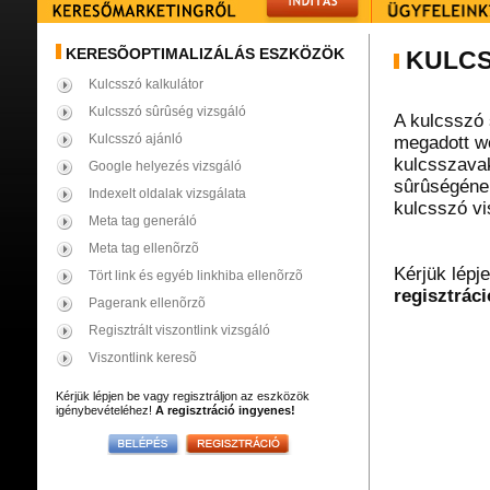
KERESÕOPTIMALIZÁLÁS ESZKÖZÖK
KULCS
Kulcsszó kalkulátor
Kulcsszó sûrûség vizsgáló
A kulcsszó 
Kulcsszó ajánló
megadott we
kulcsszavak
Google helyezés vizsgáló
sûrûségének
Indexelt oldalak vizsgálata
kulcsszó vi
Meta tag generáló
Meta tag ellenõrzõ
Kérjük lépj
Tört link és egyéb linkhiba ellenõrzõ
regisztráci
Pagerank ellenõrzõ
Regisztrált viszontlink vizsgáló
Viszontlink keresõ
Kérjük lépjen be vagy regisztráljon az eszközök
igénybevételéhez!
A regisztráció ingyenes!