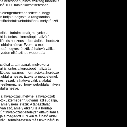
t a keresõben, nincs szükség manuális
sõ 1000 találat között keressen.
 elengedhetetlen feltétele, hogy
án tudja elhelyezni a rangsorolási
resõrobotok weboldalának mely részét
ációkat tartalmaznak, melyeket a
t is fontos a keresõoptimalizálás
tött és hasznos információkat hordozó
 oldalra nézve. Ezeket a meta
orán egyes részük láthatóvá válik a
nnyedén elkészítheti weboldala
ációkat tartalmaznak, melyeket a
t is fontos a keresõoptimalizálás
tött és hasznos információkat hordozó
t oldalra nézve. Ezeket a meta elemek
 részük láthatóvá válik a találati
 leellenõrizheti, hogy weboldala milyen
ldalra nézve.
dal hivatkozás, melynél a hivatkozott
tok „szemében”, ugyanis azt sugallja,
 amely nem létezik. A tapasztalat
 van szó, amely elkerülte a honlap
t hivatkozást elfelejtett eltávolítani a
álja a megadott URL-en található oldal
 kívül természetesen más linkhibáról is