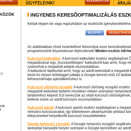
ZKÖZÖK
INGYENES KERESÕOPTIMALIZÁLÁS ESZ
Kérjük lépjen be vagy regisztráljon az eszközök igénybevételéhe
Az alábbiakban rövid ismertetõvel felsoroljuk azon keresõoptima
programozóink folyamatosan fejlesztenek!
Minden eszköz elérhe
Kulcsszó kalkulátor
: A kulcsszó kalkulátor eszköz segítségével 
megadásával egy „hozzávetõleges” kalkulációt kap arról, hogy m
számolhat a megadott adatok viszonylatában.
A kalkuláció tájékoztat arról, hogy az adott weboldalt a megadot
zõ
belül és milyen költséggel juttatja a Google keresõ elsõ 10 találat
felhasználhatja ajánlatkéréshez is.
Kulcsszó sûrûség vizsgáló
: A kulcsszó sûrûség vizsgáló eszköz
megadott weboldal tartalmi részében milyen arányban helyezked
tartalomhoz képest. Ezt nevezzük az oldal kulcsszó sûrûségéne
kellene esnie az adott kulcsszó viszonylatában.
özök
Kulcsszó ajánló
: A kulcsszó ajánló eszköz segítségével a megad
!
releváns kulcsszavakat, így tökéletesen alkalmazható például túl
kifejezéseket helyettesítõ kulcsszó összetételekre.
Google helyezés vizsgáló
: A Google helyezés vizsgáló segítésé
weboldal hányadik helyen szerepel a Google keresõben az adott