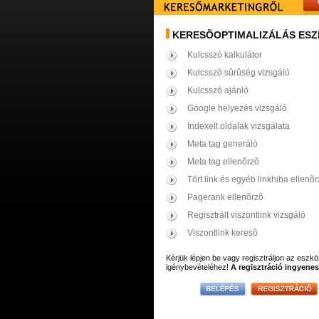
KERESÕOPTIMALIZÁLÁS ES
Kulcsszó kalkulátor
Kulcsszó sûrûség vizsgáló
Kulcsszó ajánló
Google helyezés vizsgáló
Indexelt oldalak vizsgálata
Meta tag generáló
Meta tag ellenõrzõ
Tört link és egyéb linkhiba ellenõr
Pagerank ellenõrzõ
Regisztrált viszontlink vizsgáló
Viszontlink keresõ
Kérjük lépjen be vagy regisztráljon az eszk
igénybevételéhez!
A regisztráció ingyenes