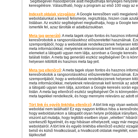
Segítségével másodpercek alatt megtudhatja tényleges helyzeté
keresgélésre. Választható, hogy a program az elsõ 100 vagy az el
Indexelt oldalak vizsgálata
: A Google keresõben való megjelenés
weboldalunkat a keresõ felismerje, regisztrálja, hiszen csak azut
listában. Az eszköz segítségével megtudhatja, hogy a Google ke
ismerték fel, azaz tárolták el adatbázisukban.
Meta tag generáló
: A meta tagek olyan fontos és hasznos inform
keresõrobotok a rangsorolásokhoz elõszeretettel használnak. Ezér
szempontjából, hogy a weboldalak rendelkezzenek helyesen kitöl
meta információkkal, melyeknek relevánsnak kell lenniük az adott
elemeket a látogató ugyan nem látja, azonban a Google keresés s
találati listán. A meta tag generáló eszköz segítségével Ön is kö
helyesen kitöltött és hasznos meta tag-jeit.
Meta tag ellenõrzõ
: A meta tagek olyan fontos és hasznos inform
keresõrobotok a rangsorolásokhoz elõszeretettel használnak. Ezér
szempontjából, hogy a weboldalak rendelkezzenek helyesen kitöl
meta információkkal, melyeknek relevánsnak kell lenniük az adot
a látogató ugyan nem látja, azonban a Google keresés során egyes
listán. A meta tag ellenõrzõ eszköz segítségével Ön is könnyedén
meta tagekkel rendelkezik, és hogy mennyire releváns az adott o
Tört link és egyéb linkhiba ellenõrzõ
: A tört link egy olyan webol
weboldal nem található! Ez egy nagyon kritikus hiba a keresõrobo
hogy weboldalunkon a látogatót olyan helyre próbáljuk irányítani,
viszont azt mutatja, hogy legtöbb esetben olyan „véletlen” hibáról
szerkesztõ figyelmét, és egy hibásan elhelyezett, vagy már megszûn
weboldalról. A tört link és egyéb linkhiba ellenõrzõ eszköz vizag
belsõ és külsõ hivatkozásait, a hivatkozott oldalak meglétét, ezen
tájékoztat!