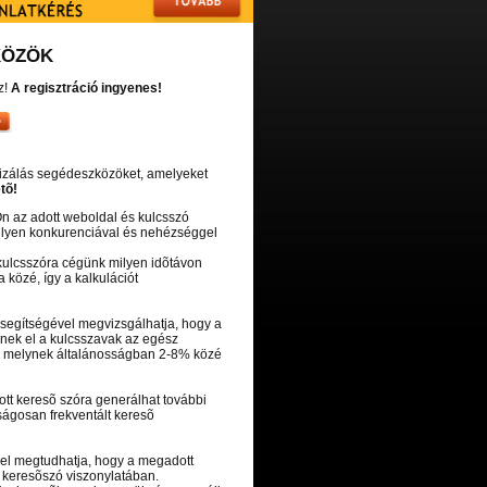
KÖZÖK
z!
A regisztráció ingyenes!
lizálás segédeszközöket, amelyeket
tõ!
Ön az adott weboldal és kulcsszó
ilyen konkurenciával és nehézséggel
t kulcsszóra cégünk milyen idõtávon
a közé, így a kalkulációt
 segítségével megvizsgálhatja, hogy a
nek el a kulcsszavak az egész
k, melynek általánosságban 2-8% közé
ott keresõ szóra generálhat további
ságosan frekventált keresõ
vel megtudhatja, hogy a megadott
 keresõszó viszonylatában.