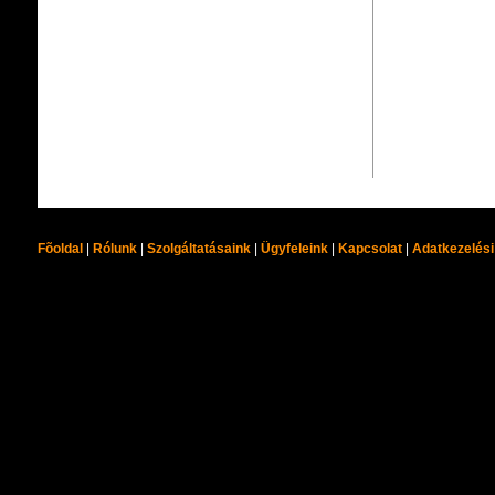
Fõoldal
|
Rólunk
|
Szolgáltatásaink
|
Ügyfeleink
|
Kapcsolat
|
Adatkezelési