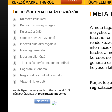
KERESÕOPTIMALIZÁLÁS ESZKÖZÖK
META 
Kulcsszó kalkulátor
Kulcsszó sûrûség vizsgáló
A meta tage
Kulcsszó ajánló
melyeket a 
Ezért is fo
Google helyezés vizsgáló
rendelkezze
Indexelt oldalak vizsgálata
információk
Meta tag generáló
Ezeket a me
Meta tag ellenõrzõ
keresés sorá
generáló es
Tört link és egyéb linkhiba ellenõrzõ
helyesen kit
Pagerank ellenõrzõ
Regisztrált viszontlink vizsgáló
Viszontlink keresõ
Kérjük lépj
regisztráci
Kérjük lépjen be vagy regisztráljon az eszközök
igénybevételéhez!
A regisztráció ingyenes!